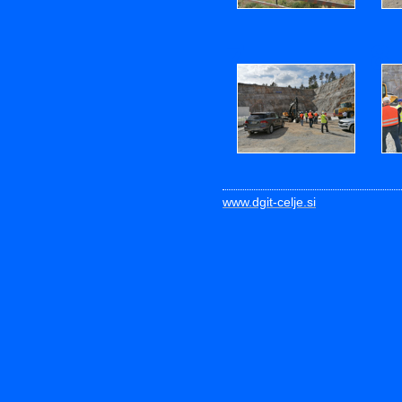
7
8
www.dgit-celje.si