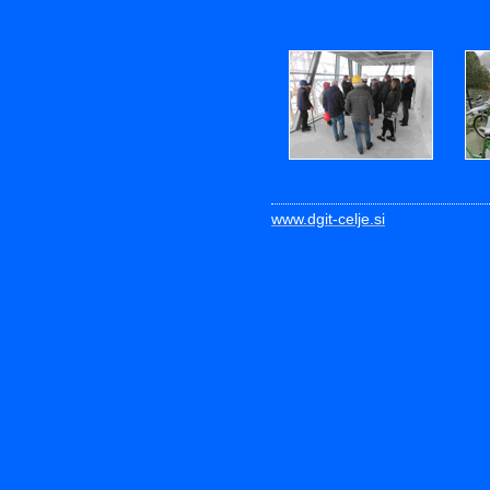
7
8
www.dgit-celje.si