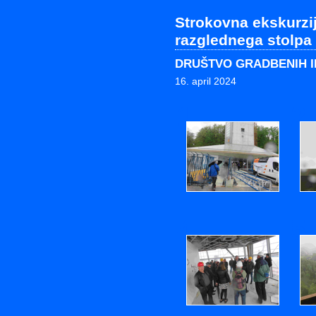
Strokovna ekskurzij
razglednega stolpa 
DRUŠTVO GRADBENIH I
16. april 2024
1
2
4
5