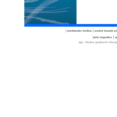
|
|
predstavitev društva
uvodne besede pr
|
|
arhiv dogodkov
v
dgit - Društvo gradbenih inženir